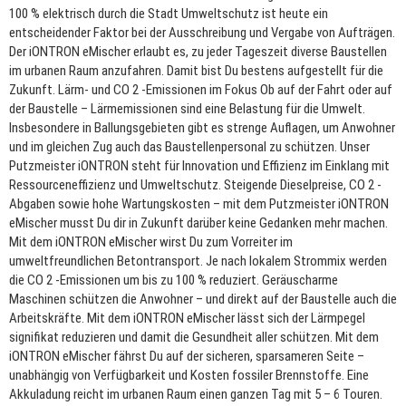
100 % elektrisch durch die Stadt Umweltschutz ist heute ein
entscheidender Faktor bei der Ausschreibung und Vergabe von Aufträgen.
Der iONTRON eMischer erlaubt es, zu jeder Tageszeit diverse Baustellen
im urbanen Raum anzufahren. Damit bist Du bestens aufgestellt für die
Zukunft. Lärm- und CO 2 -Emissionen im Fokus Ob auf der Fahrt oder auf
der Baustelle – Lärmemissionen sind eine Belastung für die Umwelt.
Insbesondere in Ballungsgebieten gibt es strenge Auflagen, um Anwohner
und im gleichen Zug auch das Baustellenpersonal zu schützen. Unser
Putzmeister iONTRON steht für Innovation und Effizienz im Einklang mit
Ressourceneffizienz und Umweltschutz. Steigende Dieselpreise, CO 2 -
Abgaben sowie hohe Wartungskosten – mit dem Putzmeister iONTRON
eMischer musst Du dir in Zukunft darüber keine Gedanken mehr machen.
Mit dem iONTRON eMischer wirst Du zum Vorreiter im
umweltfreundlichen Betontransport. Je nach lokalem Strommix werden
die CO 2 -Emissionen um bis zu 100 % reduziert. Geräuscharme
Maschinen schützen die Anwohner – und direkt auf der Baustelle auch die
Arbeitskräfte. Mit dem iONTRON eMischer lässt sich der Lärmpegel
signifikat reduzieren und damit die Gesundheit aller schützen. Mit dem
iONTRON eMischer fährst Du auf der sicheren, sparsameren Seite –
unabhängig von Verfügbarkeit und Kosten fossiler Brennstoffe. Eine
Akkuladung reicht im urbanen Raum einen ganzen Tag mit 5 – 6 Touren.