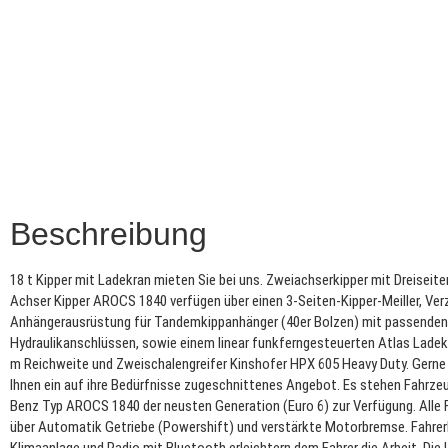
Beschreibung
18 t Kipper mit Ladekran mieten Sie bei uns. Zweiachserkipper mit Dreiseite
Achser Kipper AROCS 1840 verfügen über einen 3-Seiten-Kipper-Meiller, Ver
Anhängerausrüstung für Tandemkippanhänger (40er Bolzen) mit passenden
Hydraulikanschlüssen, sowie einem linear funkferngesteuerten Atlas Ladekr
m Reichweite und Zweischalengreifer Kinshofer HPX 605 Heavy Duty. Gerne 
Ihnen ein auf ihre Bedürfnisse zugeschnittenes Angebot. Es stehen Fahrz
Benz Typ AROCS 1840 der neusten Generation (Euro 6) zur Verfügung. Alle
über Automatik Getriebe (Powershift) und verstärkte Motorbremse. Fahre