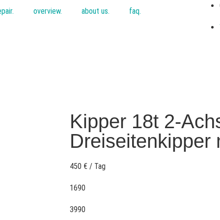
epair.
overview.
about us.
faq.
Kipper 18t 2-Ach
Dreiseitenkipper
450 € / Tag
1690
3990