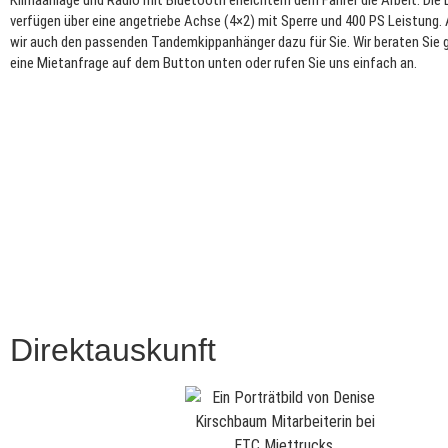
Klimaanlage und Radio mit Bluetooth erleichtern dem Fahrer die Arbeit. Die
verfügen über eine angetriebe Achse (4×2) mit Sperre und 400 PS Leistung
wir auch den passenden Tandemkippanhänger dazu für Sie. Wir beraten Sie g
eine Mietanfrage auf dem Button unten oder rufen Sie uns einfach an.
Direktauskunft